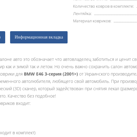
Количество ковров в комплекте:
Лентяйка:
Материал ковриков:
)
Информационная вкладка
алоне авто это обозначает что автовладелец заботиться и ценит с
ир как и зимой так и летом. Но очень важно сохранить салон авто
коврики для
BMW E46 3-серия (2001>)
от Украинского производит
еменного автолюбителя, любящего свой автомобиль. При произво
ский (3D) сканер, который задействован при снятия лекал (размер
то. Качество без подобное!
овриков входит:
ходит в комплект)