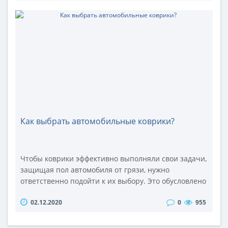
Как выбрать автомобильные коврики?
Чтобы коврики эффективно выполняли свои задачи,
защищая пол автомобиля от грязи, нужно
ответственно подойти к их выбору. Это обусловлено
тем, что перед разными изделиями стоят разные
02.12.2020
0
955
задачи, которые во многом определяют их
эксплуатационные характеристики, внешний вид,
устойчивость к износу и так далее. Виды