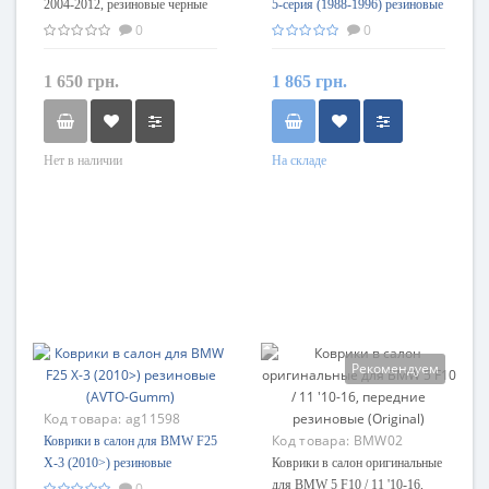
2004-2012, резиновые черные
5-серия (1988-1996) резиновые
(Stingray)
(AVTO-Gumm)
0
0
1 650 грн.
1 865 грн.
Нет в наличии
На складе
Рекомендуем
Код товара:
ag11598
Код товара:
BMW02
Коврики в салон для BMW F25
X-3 (2010>) резиновые
Коврики в салон оригинальные
(AVTO-Gumm)
для BMW 5 F10 / 11 '10-16,
0