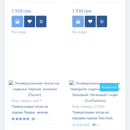
1 910 грн.
1 930 грн.
На складе
На складе
Новинка
Код товара:
pc07
Код товара:
21063
Универсальные чехлы на
сиденья Черные, экокожа
Универсальные чехлы на
(Пилот)
передние сиденья Start front,
1
бежевый / бежевый / кофе
0
(CarFashion)