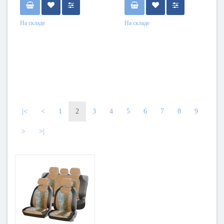
На складе
На складе
|<
<
1
2
3
4
5
6
7
8
9
>
>|