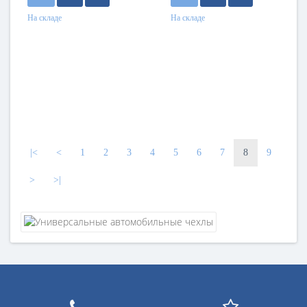
На складе
На складе
|<
<
1
2
3
4
5
6
7
8
9
>
>|