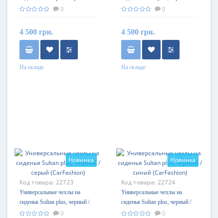
белый (CarFashion)
красный (CarFashion)
0
0
4 500 грн.
4 500 грн.
На складе
На складе
Новинка
Новинка
Код товара:
22723
Код товара:
22724
Универсальные чехлы на
Универсальные чехлы на
сиденья Sultan plus, черный /
сиденья Sultan plus, черный /
серый (CarFashion)
синий (CarFashion)
0
0