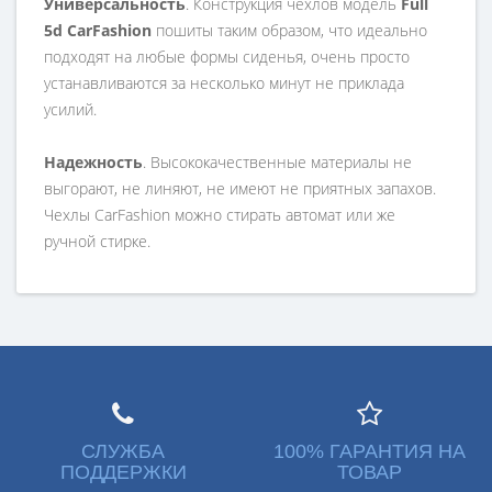
Универсальность
. Конструкция чехлов модель
Full
5d CarFashion
пошиты таким образом, что идеально
подходят на любые формы сиденья, очень просто
устанавливаются за несколько минут не приклада
усилий.
Надежность
. Высококачественные материалы не
выгорают, не линяют, не имеют не приятных запахов.
Чехлы CarFashion можно стирать автомат или же
ручной стирке.
СЛУЖБА
100% ГАРАНТИЯ НА
ПОДДЕРЖКИ
ТОВАР