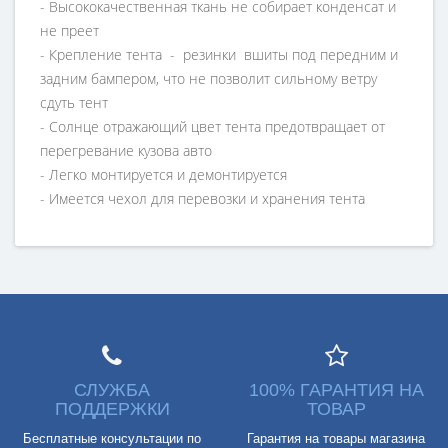
- Высококачественная ткань не собирает конденсат и
не преет
- Крепление тента - резинки вшиты под передним и
задним бампером, что не позволит сильному ветру
сдуть тент
- Солнце отражающий цвет тента предотвращает от
перегревание кузова авто
- Легко монтируется и демонтируется
- Имеется чехол для перевозки и хранения тента
СЛУЖБА
100% ГАРАНТИЯ НА
ПОДДЕРЖКИ
ТОВАР
Бесплатные консультации по
Гарантия на товары магазина