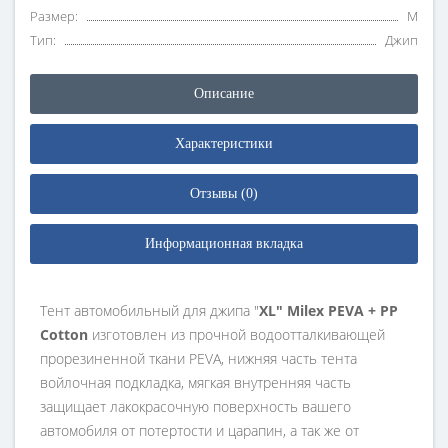
Размер:
M
Тип:
Джип
Описание
Характеристики
Отзывы (0)
Информационная вкладка
Тент автомобильный для джипа "
XL" Milex PEVA + PP
Cotton
изготовлен из прочной водоотталкивающей
прорезиненной ткани PEVA, нижняя часть тента
войлочная подкладка, мягкая внутренняя часть
защищает лакокрасочную поверхность вашего
автомобиля от потертости и царапин, а так же от