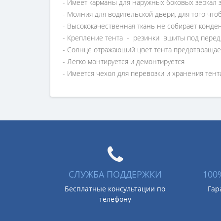
- Имеет карманы для наружных боковых зеркал 
- Молния для водительской двери, для того чт
- Высококачественная ткань не собирает конден
- Крепление тента - резинки вшиты под передн
- Солнце отражающий цвет тента предотвращает
- Легко монтируется и демонтируется
- Имеется чехол для перевозки и хранения тент
СЛУЖБА ПОДДЕРЖКИ
100
Бесплатные консультации по
Гар
телефону