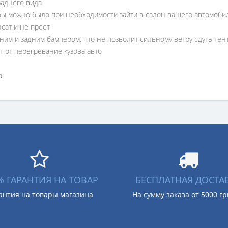
заднего вида
обы можно было при необходимости зайти в салон вашего автомоби
сат и не преет
им и задним бампером, что не позволит сильному ветру сдуть тен
 от перегревание кузова авто
а
% ГАРАНТИЯ НА ТОВАР
БЕСПЛАТНАЯ ДОСТА
антия на товары магазина
На сумму заказа от 5000 г