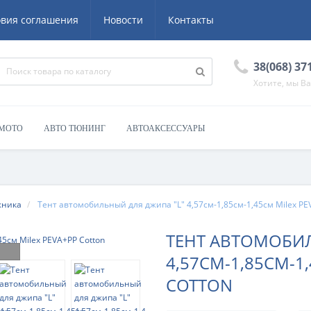
овия соглашения
Новости
Контакты
38(068) 37
Хотите, мы В
 МОТО
АВТО ТЮНИНГ
АВТОАКСЕССУАРЫ
жника
Тент автомобильный для джипа "L" 4,57см-1,85см-1,45см Milex PE
ТЕНТ АВТОМОБИЛ
4,57СМ-1,85СМ-1
COTTON