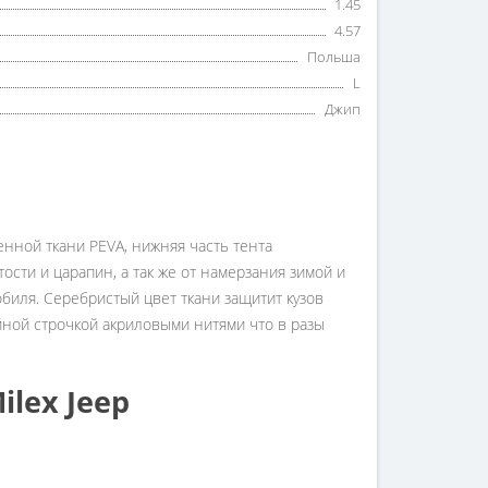
1.45
4.57
Польша
L
Джип
ной ткани PEVA, нижняя часть тента
сти и царапин, а так же от намерзания зимой и
иля. Серебристый цвет ткани защитит кузов
йной строчкой акриловыми нитями что в разы
lex Jeep