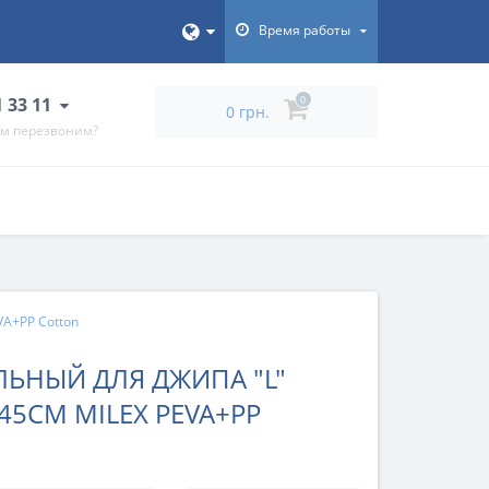
Время работы
1 33 11
0
0 грн.
ам перезвоним?
VA+PP Cotton
ЬНЫЙ ДЛЯ ДЖИПА "L"
,45СМ MILEX PEVA+PP