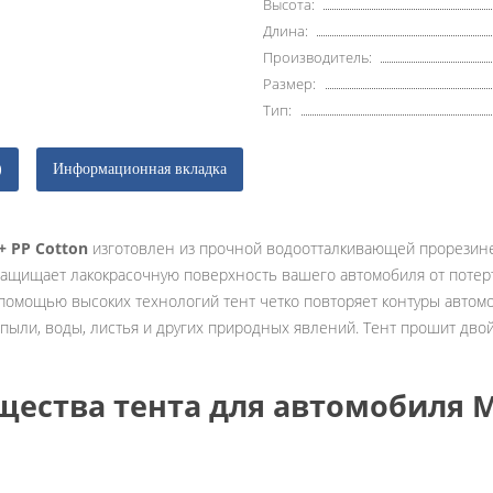
Высота:
Длина:
Производитель:
Размер:
Тип:
)
Информационная вкладка
+ PP Cotton
изготовлен из прочной водоотталкивающей прорезинен
защищает лакокрасочную поверхность вашего автомобиля от потерто
омощью высоких технологий тент четко повторяет контуры автомоб
 пыли, воды, листья и других природных явлений. Тент прошит дво
ества тента для автомобиля Mi