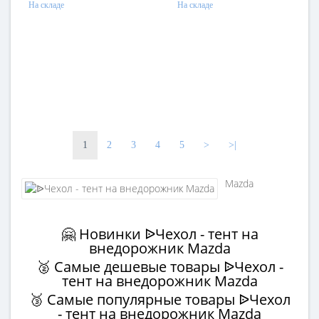
На складе
На складе
1
2
3
4
5
>
>|
Mazda
🤗 Новинки ᐉЧехол - тент на
внедорожник Mazda
🥈 Самые дешевые товары ᐉЧехол -
тент на внедорожник Mazda
🥉 Самые популярные товары ᐉЧехол
- тент на внедорожник Mazda