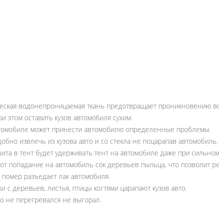
н
еская водонепроницаемая ткань предотвращает проникновению вод
и этом оставить кузов автомобиля сухим.
автомобиле может принести автомобилю определенные проблемы.
добно извлечь из кузова авто и со стекла не поцарапав автомобиль.
ита в тент будет удерживать тент на автомобиле даже при сильном
 от попадание на автомобиль сок деревьев пыльца, что позволит р
 помер разъедает лак автомобиля.
и с деревьев, листья, птицы когтями царапают кузов авто.
то не перегревался не выгорал.