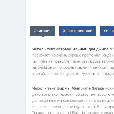
Описание
Характеристики
Отзыв
Чехол - тент автомобильный для джипа "L"
промокает, но очень хорошо пропускает конден
как ткань не позволяет перегреву кузова автом
автомобиля от природных явлений таких как – 
этом абсолютно не царапает кузов авто, потому
Чехол – тент фирмы Membrane Garage
можно
действительно желают чтоб авто тент абсолютно
долгосрочное использование то есть на несколь
и при сильном ветре не сдувает тент. Не смот
Товары от фирмы Кegel Blazusiak, является лид