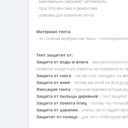
- максимально закрывает автомобиль
- простота монтажа и демонтажа
- упаковка для хранение тента
Материал тента:
- 3х-слойная мембранная ткань + полипропиле
Тент защитит от:
Защита от воды и влаги
– высокотехнологич
позволит конденсату извлечь на поверхность пр
Защита от снега
– так как снег находясь на 
Защита от инея
– потому как иней не всегда у
Фиксация тента
– прочная веревка которая вш
Защита от пыльцы деревьев
– тент защитит
Защита от помета птиц
– потому что птичьей
Защита от царапин
– очень часто падают ветк
Защитит от солнца
– для того чтобы кузов ав