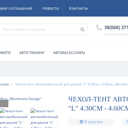
овия соглашения
Новости
Контакты
38(068) 37
Хотите, мы В
/ МОТО
АВТО ТЮНИНГ
АВТОАКСЕССУАРЫ
жника
Чехол-тент автомобильный для джипа "L" 4.30см - 4.60см „Membr
ЧЕХОЛ-ТЕНТ АВ
"L" 4.30СМ - 4.
В наличии