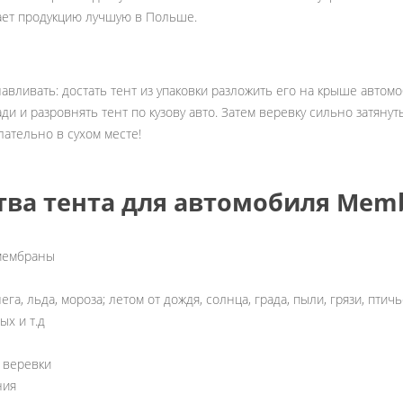
лает продукцию лучшую в Польше.
авливать: достать тент из упаковки разложить его на крыше автомо
и и разровнять тент по кузову авто. Затем веревку сильно затянуть 
лательно в сухом месте!
ва тента для автомобиля Memb
мембраны
га, льда, мороза; летом от дождя, солнца, града, пыли, грязи, птич
ых и т.д
 веревки
ния