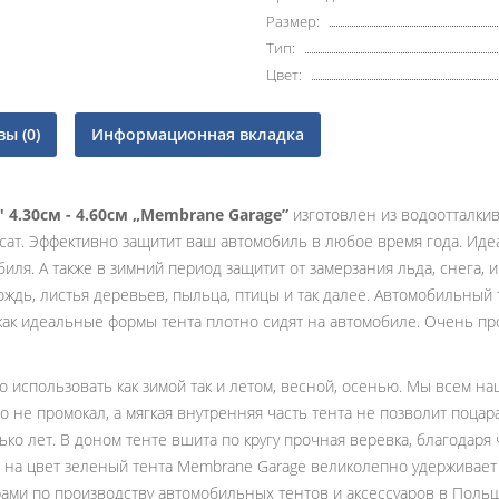
Размер:
Тип:
Цвет:
ы (0)
Информационная вкладка
 4.30см - 4.60см „Membrane Garage”
изготовлен из водоотталки
сат. Эффективно защитит ваш автомобиль в любое время года. Иде
обиля. А также в зимний период защитит от замерзания льда, снега,
дождь, листья деревьев, пыльца, птицы и так далее. Автомобильны
 как идеальные формы тента плотно сидят на автомобиле. Очень пр
 использовать как зимой так и летом, весной, осенью. Мы всем н
 не промокал, а мягкая внутренняя часть тента не позволит поцар
ко лет. В доном тенте вшита по кругу прочная веревка, благодаря
ря на цвет зеленый тента Membrane Garage великолепно удерживае
ерами по производству автомобильных тентов и аксессуаров в Поль