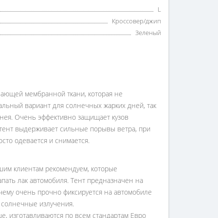
L
Кроссовер/джип
Зеленый
вающей мембранной ткани, которая не
альный вариант для солнечных жарких дней, так
 инея. Очень эффективно защищает кузов
й тент выдерживает сильные порывы ветра, при
осто одевается и снимается.
ашим клиентам рекомендуем, которые
апать лак автомобиля. Тент предназначен на
 чему очень прочно фиксируется на автомобиле
т солнечные излучения.
ше, изготавливаются по всем стандартам Евро