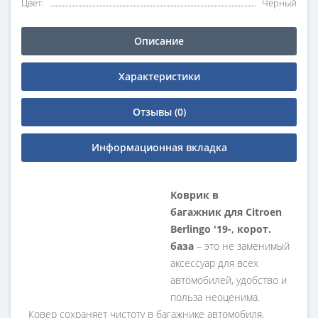
Цвет:
Черный
Описание
Характеристики
Отзывы (0)
Информационная вкладка
Коврик в
багажник
для
Citroen
Berlingo '19-, корот.
база
– это не заменимый
аксессуар для всех
автомобилей, удобство и
польза неоценима.
Ковер сохраняет чистоту в багажнике автомобиля,