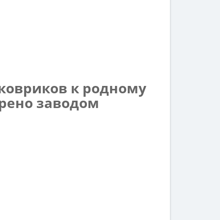
ковриков к родному
трено заводом