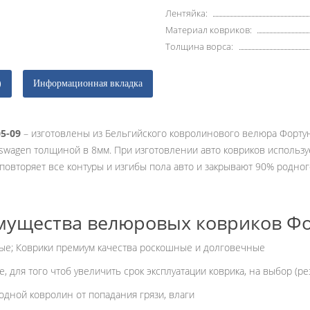
Лентяйка:
Материал ковриков:
Толщина ворса:
)
Информационная вкладка
05-09
– изготовлены из Бельгийского ковролинового велюра Фортун
kswagen толщиной в 8мм. При изготовлении авто ковриков использ
овторяет все контуры и изгибы пола авто и закрывают 90% родног
ущества велюровых ковриков Ф
ые; Коврики премиум качества роскошные и долговечные
, для того чтоб увеличить срок эксплуатации коврика, на выбор (р
дной ковролин от попадания грязи, влаги