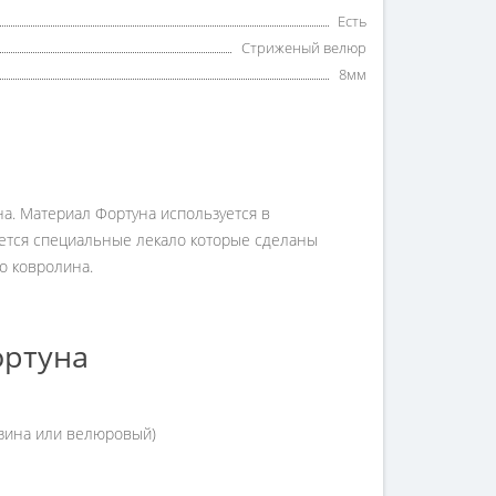
Есть
Стриженый велюр
8мм
а. Материал Фортуна используется в
уется специальные лекало которые сделаны
о ковролина.
ортуна
езина или велюровый)