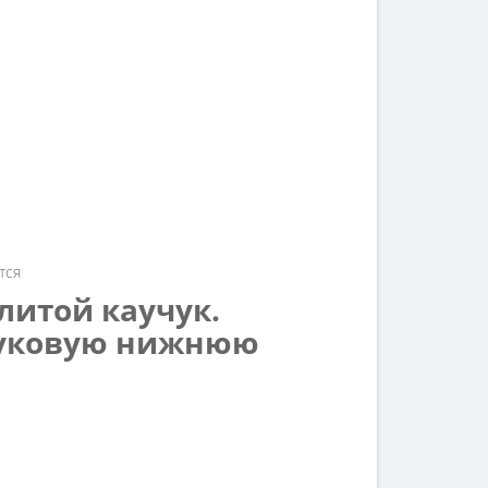
тся
литой каучук.
чуковую нижнюю