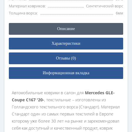
Материал ковриков:
Синтетический ворс
Толщина ворса:
6мм
Описание
Характеристики
Отзывы (0)
Информационная вкладка
Автомобильные коврики в салон для
Mercedes GLE-
Coupe C167 '20-
, текстильные – изготовлены из
Голландского текстильного ворса (Стандарт). Материал
Стандарт один из самых первых текстилей в Европе
которому уже более 30 лет на рынке и зарекомендовал
себя как доступный и качественный продукт, коврик