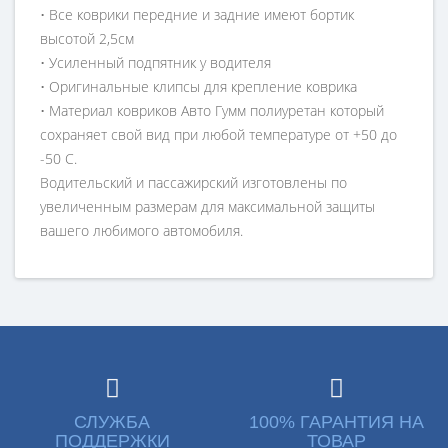
• Все коврики передние и задние имеют бортик
высотой 2,5см
• Усиленный подпятник у водителя
• Оригинальные клипсы для крепление коврика
• Материал ковриков Авто Гумм полиуретан который
сохраняет свой вид при любой температуре от +50 до
-50 С.
Водительский и пассажирский изготовлены по
увеличенным размерам для максимальной защиты
вашего любимого автомобиля.
СЛУЖБА
100% ГАРАНТИЯ НА
ПОДДЕРЖКИ
ТОВАР