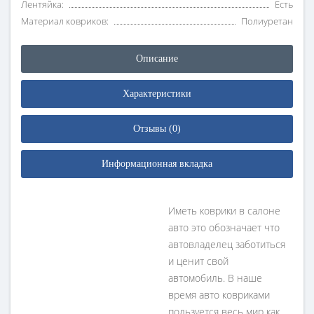
Лентяйка:
Есть
Материал ковриков:
Полиуретан
Описание
Характеристики
Отзывы (0)
Информационная вкладка
Иметь коврики в салоне
авто это обозначает что
автовладелец заботиться
и ценит свой
автомобиль. В наше
время авто ковриками
пользуется весь мир как