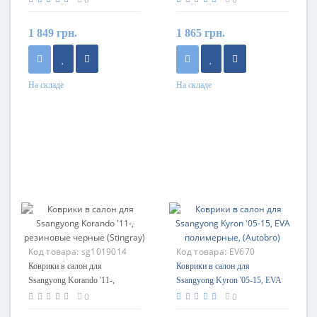
1 849 грн.
1 865 грн.
На складе
На складе
Код товара:
sg1019014
Код товара:
EV670
Коврики в салон для
Коврики в салон для
Ssangyong Korando '11-,
Ssangyong Kyron '05-15, EVA
резиновые черные (Stingray)
полимерные, (Autobro)
0
0