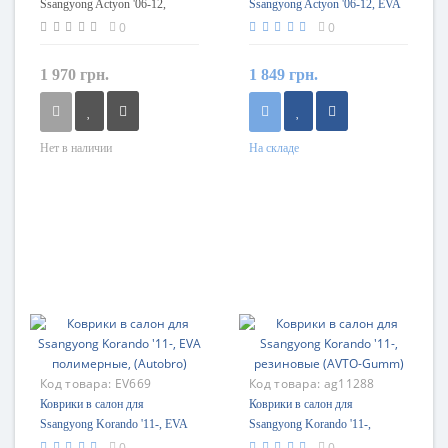
Ssangyong Actyon '06-12,
Ssangyong Actyon '06-12, EVA
резиновые черные (Stingray)
полимерные, (Autobro)
0
0
1 970 грн.
1 849 грн.
Нет в наличии
На складе
Код товара:
EV669
Код товара:
ag11288
Коврики в салон для
Коврики в салон для
Ssangyong Korando '11-, EVA
Ssangyong Korando '11-,
полимерные, (Autobro)
резиновые (AVTO-Gumm)
0
0