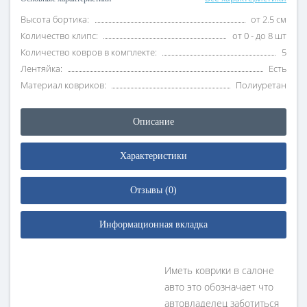
Высота бортика:
от 2.5 см
Количество клипс:
от 0 - до 8 шт
Количество ковров в комплекте:
5
Лентяйка:
Есть
Материал ковриков:
Полиуретан
Описание
Характеристики
Отзывы (0)
Информационная вкладка
Иметь коврики в салоне
авто это обозначает что
автовладелец заботиться