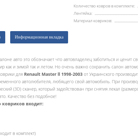
Количество ковров в комплекте:
Лентяйка:
Материал ковриков:
)
Информационная вкладка
алоне авто это обозначает что автовладелец заботиться и ценит с
ир как и зимой так и летом. Но очень важно сохранить салон авто
коврики для
Renault Master ll 1998-2003
от Украинского производ
еменного автолюбителя, любящего свой автомобиль. При произво
ский (3D) сканер, который задействован при снятия лекал (размер
то. Качество без подобное!
о ковриков входит:
ходит в комплект)