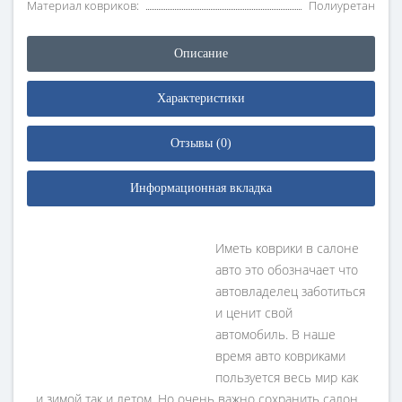
Материал ковриков:
Полиуретан
Описание
Характеристики
Отзывы (0)
Информационная вкладка
Иметь коврики в салоне
авто это обозначает что
автовладелец заботиться
и ценит свой
автомобиль. В наше
время авто ковриками
пользуется весь мир как
и зимой так и летом. Но очень важно сохранить салон