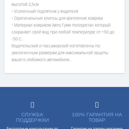
высотой 2,5см
• Усиленный подпятник у водителя
• Оригинальные клипсы для крепление коврика
• Материал ковриков Авто Гумм полиуретан который
сохраняет свой вид при любой температуре от +50 до
-50 С.
Водительский и пассажирский изготовлены по
увеличенным размерам для максимальной защиты
вашего любимого автомобиля.
СЛУЖБА
100% ГАРАНТИЯ НА
ПОДДЕРЖКИ
ТОВАР
Бесплатные консультации по
Гарантия на товары магазина