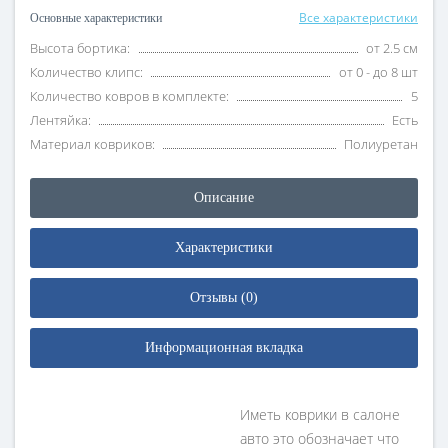
Все характеристики
Основные характеристики
Высота бортика:
от 2.5 см
Количество клипс:
от 0 - до 8 шт
Количество ковров в комплекте:
5
Лентяйка:
Есть
Материал ковриков:
Полиуретан
Описание
Характеристики
Отзывы (0)
Информационная вкладка
Иметь коврики в салоне
авто это обозначает что