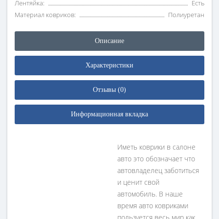
Лентяйка:
Есть
Материал ковриков:
Полиуретан
Описание
Характеристики
Отзывы (0)
Информационная вкладка
Иметь коврики в салоне
авто это обозначает что
автовладелец заботиться
и ценит свой
автомобиль. В наше
время авто ковриками
пользуется весь мир как