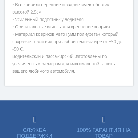
• Все коврики передние и задние имеют бортик
высотой 2,5см
• Усиленный подпятник у водителя
• Оригинальные клипсы для крепление коврика
• Материал ковриков Авто Гумм полиуретан который
сохраняет свой вид при любой температуре от +50 до
-50 С.
Водительский и пассажирский изготовлены по
увеличенным размерам для максимальной защиты
вашего любимого автомобиля.
СЛУЖБА
100% ГАРАНТИЯ НА
ПОДДЕРЖКИ
ТОВАР