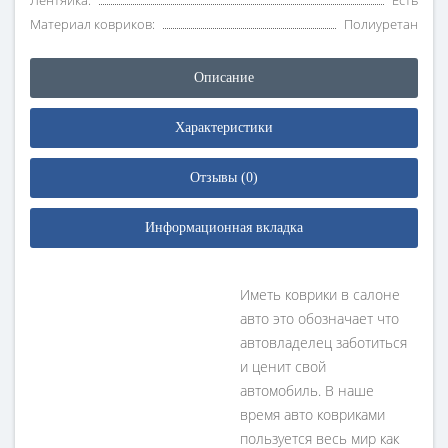
Лентяйка:
Есть
Материал ковриков:
Полиуретан
Описание
Характеристики
Отзывы (0)
Информационная вкладка
Иметь коврики в салоне
авто это обозначает что
автовладелец заботиться
и ценит свой
автомобиль. В наше
время авто ковриками
пользуется весь мир как