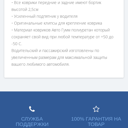
• Все коврики передние и задние имеют бортик
высотой 2,5см
• Усиленный подпятник у водителя
• Оригинальные клипсы для крепление коврика
• Материал ковриков Авто Гумм полиуретан который
сохраняет свой вид при любой температуре от +50 до
-50 С.
Водительский и пассажирский изготовлены по
увеличенным размерам для максимальной защиты
вашего любимого автомобиля.
СЛУЖБА
100% ГАРАНТИЯ НА
ПОДДЕРЖКИ
ТОВАР