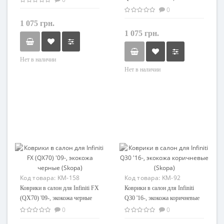
полиуретановые Element-
0
Novline
1 075 грн.
1 075 грн.
Нет в наличии
Нет в наличии
Код товара:
KM-158
Код товара:
KM-92
Коврики в салон для Infiniti FX
Коврики в салон для Infiniti
(QX70) '09-, экокожа черные
Q30 '16-, экокожа коричневые
(Skopa)
(Skopa)
0
0