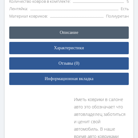
Количество ковров в комплекте:
5
Лентяйка:
Есть
Материал ковриков:
Полиуретан
Описание
Характеристики
Отзывы (0)
Информационная вкладка
Иметь коврики в салоне
авто это обозначает что
автовладелец заботиться
и ценит свой
автомобиль. В наше
время авто ковриками