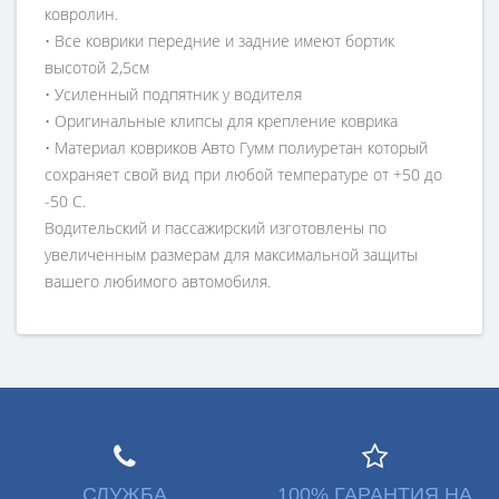
ковролин.
• Все коврики передние и задние имеют бортик
высотой 2,5см
• Усиленный подпятник у водителя
• Оригинальные клипсы для крепление коврика
• Материал ковриков Авто Гумм полиуретан который
сохраняет свой вид при любой температуре от +50 до
-50 С.
Водительский и пассажирский изготовлены по
увеличенным размерам для максимальной защиты
вашего любимого автомобиля.
СЛУЖБА
100% ГАРАНТИЯ НА