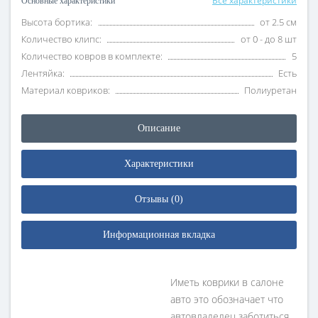
Все характеристики
Основные характеристики
Высота бортика:
от 2.5 см
Количество клипс:
от 0 - до 8 шт
Количество ковров в комплекте:
5
Лентяйка:
Есть
Материал ковриков:
Полиуретан
Описание
Характеристики
Отзывы (0)
Информационная вкладка
Иметь коврики в салоне
авто это обозначает что
автовладелец заботиться