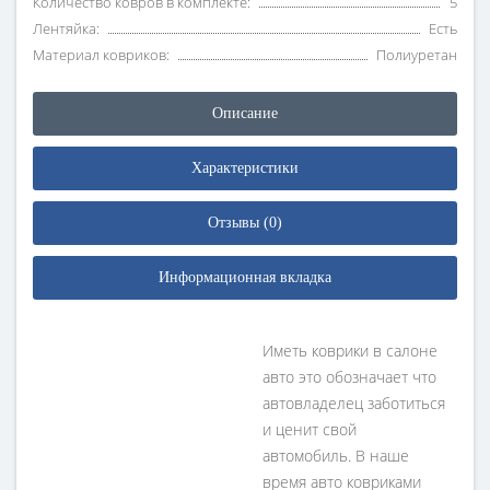
Количество ковров в комплекте:
5
Лентяйка:
Есть
Материал ковриков:
Полиуретан
Описание
Характеристики
Отзывы (0)
Информационная вкладка
Иметь коврики в салоне
авто это обозначает что
автовладелец заботиться
и ценит свой
автомобиль. В наше
время авто ковриками