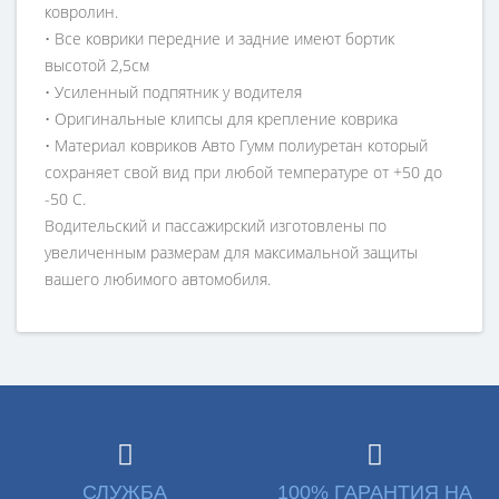
ковролин.
• Все коврики передние и задние имеют бортик
высотой 2,5см
• Усиленный подпятник у водителя
• Оригинальные клипсы для крепление коврика
• Материал ковриков Авто Гумм полиуретан который
сохраняет свой вид при любой температуре от +50 до
-50 С.
Водительский и пассажирский изготовлены по
увеличенным размерам для максимальной защиты
вашего любимого автомобиля.
СЛУЖБА
100% ГАРАНТИЯ НА