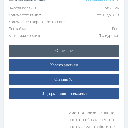
Высота бортика:
от 2.5 см
Количество клипс:
от 0 - до 8 шт
Количество ковров в комплекте:
3
Лентяйка:
Есть
Материал ковриков:
Полиуретан
Описание
Характеристики
Отзывы (0)
Информационная вкладка
Иметь коврики в салоне
авто это обозначает что
автовладелец заботиться