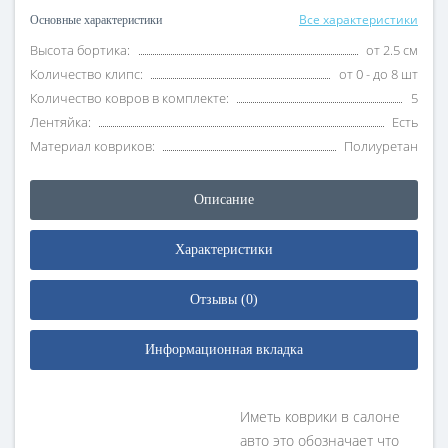
Все характеристики
Основные характеристики
Высота бортика:
от 2.5 см
Количество клипс:
от 0 - до 8 шт
Количество ковров в комплекте:
5
Лентяйка:
Есть
Материал ковриков:
Полиуретан
Описание
Характеристики
Отзывы (0)
Информационная вкладка
Иметь коврики в салоне
авто это обозначает что