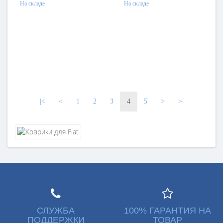
На складе
На складе
|<
<
1
2
3
4
5
>
>|
СЛУЖБА
100% ГАРАНТИЯ НА
ПОДДЕРЖКИ
ТОВАР