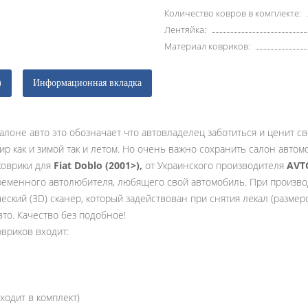
Количество ковров в комплекте:
Лентяйка:
Материал ковриков:
)
Информационная вкладка
алоне авто это обозначает что автовладелец заботиться и ценит с
ир как и зимой так и летом. Но очень важно сохранить салон авто
коврики для
Fiat Doblo (2001>),
от Украинского производителя
AVT
еменного автолюбителя, любящего свой автомобиль. При произво
ский (3D) сканер, который задействован при снятия лекал (размер
то. Качество без подобное!
овриков входит:
ходит в комплект)