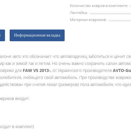
Количество ковров в комплекте:
Лентяйка:
Материал ковриков:
)
Информационная вкладка
алоне авто это обозначает что автовладелец заботиться и ценит с
ир как и зимой так и летом. Но очень важно сохранить салон авто
коврики для
FAW V5 2013-,
от Украинского производителя
AVTO-G
олюбителя, любящего свой автомобиль. При производстве коврико
адействован при снятия лекал (размеров) пола автомобиля, что иде
овриков входит:
ходит в комплект)