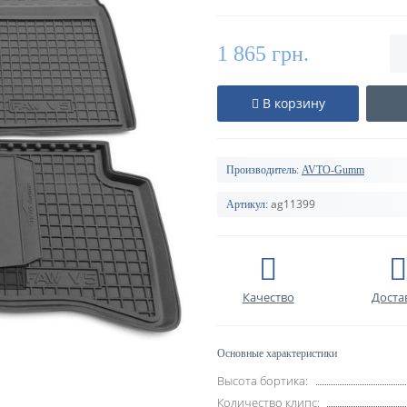
1 865 грн.
В корзину
Производитель:
AVTO-Gumm
ag11399
Артикул:
Качество
Доста
Основные характеристики
Высота бортика:
Количество клипс: