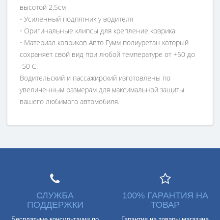
высотой 2,5см
• Усиленный подпятник у водителя
• Оригинальные клипсы для крепление коврика
• Материал ковриков Авто Гумм полиуретан который
сохраняет свой вид при любой температуре от +50 до
-50 С.
Водительский и пассажирский изготовлены по
увеличенным размерам для максимальной защиты
вашего любимого автомобиля.
СЛУЖБА
100% ГАРАНТИЯ НА
ПОДДЕРЖКИ
ТОВАР
Бесплатные консультации по
Гарантия на товары магазина