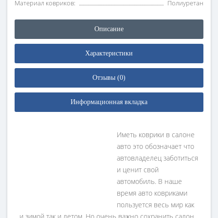
Материал ковриков:
Полиуретан
Описание
Характеристики
Отзывы (0)
Информационная вкладка
Иметь коврики в салоне
авто это обозначает что
автовладелец заботиться
и ценит свой
автомобиль. В наше
время авто ковриками
пользуется весь мир как
и зимой так и летом. Но очень важно сохранить салон