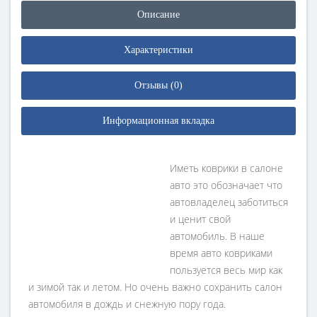
Описание
Характеристики
Отзывы (0)
Информационная вкладка
Иметь коврики в салоне
авто это обозначает что
автовладелец заботиться
и ценит свой
автомобиль. В наше
время авто ковриками
пользуется весь мир как
и зимой так и летом. Но очень важно сохранить салон
автомобиля в дождь и снежную пору года.