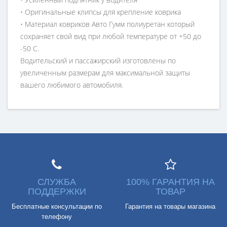
• Оригинальные клипсы для крепление коврика
• Материал ковриков Авто Гумм полиуретан который
сохраняет свой вид при любой температуре от +50 до
-50 С.
Водительский и пассажирский изготовлены по
увеличенным размерам для максимальной защиты
вашего любимого автомобиля.
СЛУЖБА
100% ГАРАНТИЯ НА
ПОДДЕРЖКИ
ТОВАР
Бесплатные консультации по
Гарантия на товары магазина
телефону