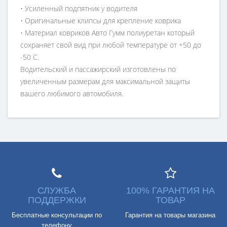
• Усиленный подпятник у водителя
• Оригинальные клипсы для крепление коврика
• Материал ковриков Авто Гумм полиуретан который
сохраняет свой вид при любой температуре от +50 до
-50 С.
Водительский и пассажирский изготовлены по
увеличенным размерам для максимальной защиты
вашего любимого автомобиля.
СЛУЖБА
100% ГАРАНТИЯ НА
ПОДДЕРЖКИ
ТОВАР
Бесплатные консультации по
Гарантия на товары магазина
телефону