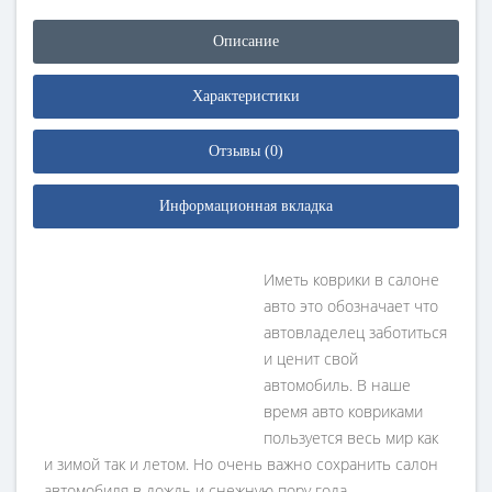
Описание
Характеристики
Отзывы (0)
Информационная вкладка
Иметь коврики в салоне
авто это обозначает что
автовладелец заботиться
и ценит свой
автомобиль. В наше
время авто ковриками
пользуется весь мир как
и зимой так и летом. Но очень важно сохранить салон
автомобиля в дождь и снежную пору года.