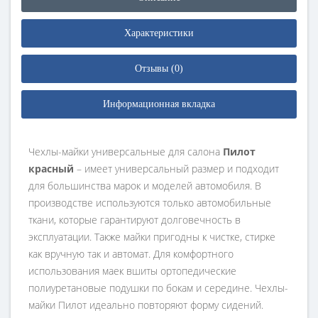
Характеристики
Отзывы (0)
Информационная вкладка
Чехлы-майки универсальные для салона
Пилот
красный
– имеет универсальный размер и подходит
для большинства марок и моделей автомобиля. В
производстве используются только автомобильные
ткани, которые гарантируют долговечность в
эксплуатации. Также майки пригодны к чистке, стирке
как вручную так и автомат. Для комфортного
использования маек вшиты ортопедические
полиуретановые подушки по бокам и середине. Чехлы-
майки Пилот идеально повторяют форму сидений.