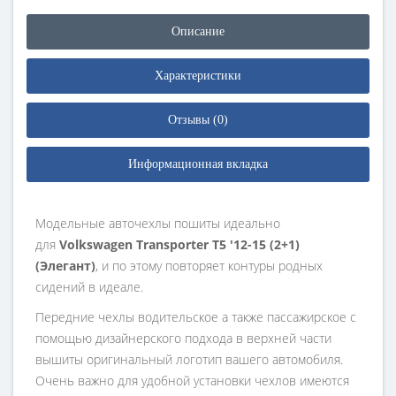
Описание
Характеристики
Отзывы (0)
Информационная вкладка
Модельные авточехлы пошиты идеально
для
Volkswagen Transporter T5 '12-15 (2+1)
(Элегант)
, и по этому повторяет контуры родных
сидений в идеале.
Передние чехлы водительское а также пассажирское с
помощью дизайнерского подхода в верхней части
вышиты оригинальный логотип вашего автомобиля.
Очень важно для удобной установки чехлов имеются