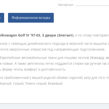
Материал:
)
Информационная вкладка
lkswagen Golf IV '97-03, 3 двери (Элегант)
, и по этому повторя
рское с помощью дизайнерского подхода в верхней части вышиты 
еются оверлочные отверстия под направляющие подголовников.
 Европейские автомобильные ткани для пошива чехлов (Жаккард, ав
к новые. А также авточехлы легко поддаются стирки как ручная так
ь форму чехла, комфорт и долговечность.
ани приближенный к вашей родной обивки сидений, катр для того 
Черный, Серый, Темно-серый, Бежевый.