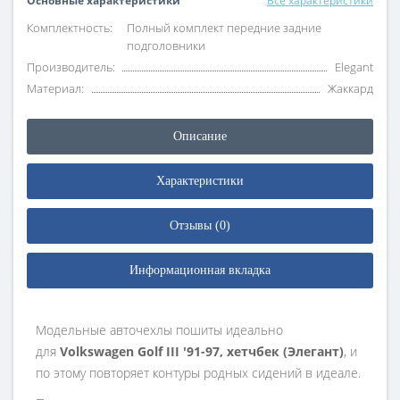
Основные характеристики
Все характеристики
Комплектность:
Полный комплект передние задние
подголовники
Производитель:
Elegant
Материал:
Жаккард
Описание
Характеристики
Отзывы (0)
Информационная вкладка
Модельные авточехлы пошиты идеально
для
Volkswagen Golf III '91-97, хетчбек (Элегант)
, и
по этому повторяет контуры родных сидений в идеале.