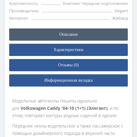
Комплектность:
Комплект передние подголовники
Производитель:
Elegant
Материал:
Жаккард
Описание
Характеристики
Отзывы (0)
Информационная вкладка
Модельные авточехлы пошиты идеально
для
Volkswagen Caddy '04-10 (1+1) (Элегант)
, и по
этому повторяет контуры родных сидений в идеале.
Передние чехлы водительское а также пассажирское с
помощью дизайнерского подхода в верхней части