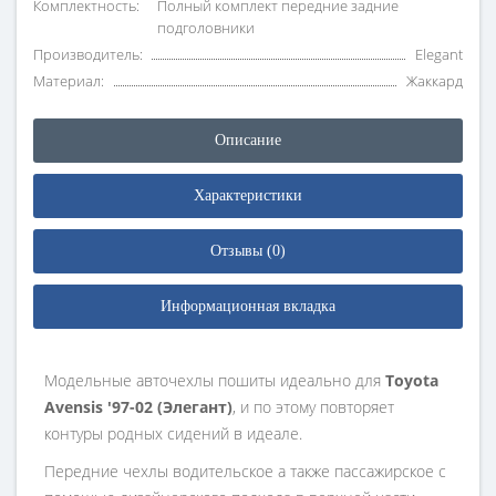
Комплектность:
Полный комплект передние задние
подголовники
Производитель:
Elegant
Материал:
Жаккард
Описание
Характеристики
Отзывы (0)
Информационная вкладка
Модельные авточехлы пошиты идеально для
Toyota
Avensis '97-02 (Элегант)
, и по этому повторяет
контуры родных сидений в идеале.
Передние чехлы водительское а также пассажирское с