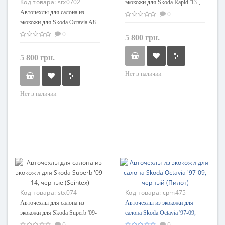
Код товара:
stx0702
экокожи для Skoda Rapid '13-,
Авточехлы для салона из
черные (Seintex)
0
экокожи для Skoda Octavia A8
'20-, без заднего подлокотника
0
5 800 грн.
черные (Seintex)
5 800 грн.
Нет в наличии
Нет в наличии
Код товара:
stx074
Код товара:
cpm475
Авточехлы для салона из
Авточехлы из экокожи для
экокожи для Skoda Superb '09-
салона Skoda Octavia '97-09,
14, черные (Seintex)
черный (Пилот)
0
0