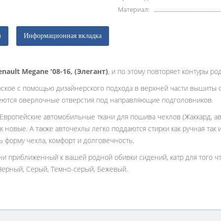
Материал:
)
Информационная вкладка
enault Megane '08-16, (Элегант)
, и по этому повторяет контуры р
рское с помощью дизайнерского подхода в верхней части вышиты 
еются оверлочные отверстия под направляющие подголовников.
 Европейские автомобильные ткани для пошива чехлов (Жаккард, ав
к новые. А также авточехлы легко поддаются стирки как ручная так
ь форму чехла, комфорт и долговечность.
ани приближенный к вашей родной обивки сидений, катр для того 
Черный, Серый, Темно-серый, Бежевый.