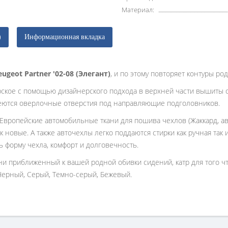
Материал:
)
Информационная вкладка
eugeot Partner '02-08 (Элегант)
, и по этому повторяет контуры ро
рское с помощью дизайнерского подхода в верхней части вышиты 
еются оверлочные отверстия под направляющие подголовников.
 Европейские автомобильные ткани для пошива чехлов (Жаккард, ав
к новые. А также авточехлы легко поддаются стирки как ручная так
ь форму чехла, комфорт и долговечность.
ани приближенный к вашей родной обивки сидений, катр для того 
Черный, Серый, Темно-серый, Бежевый.