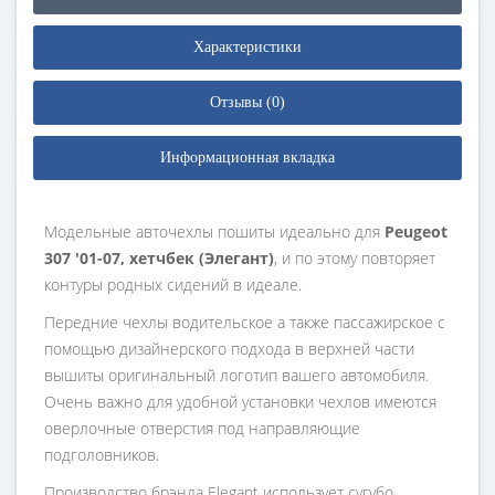
Характеристики
Отзывы (0)
Информационная вкладка
Модельные авточехлы пошиты идеально для
Peugeot
307 '01-07, хетчбек (Элегант)
, и по этому повторяет
контуры родных сидений в идеале.
Передние чехлы водительское а также пассажирское с
помощью дизайнерского подхода в верхней части
вышиты оригинальный логотип вашего автомобиля.
Очень важно для удобной установки чехлов имеются
оверлочные отверстия под направляющие
подголовников.
Производство брэнда Elegant использует сугубо