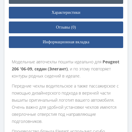
Характеристики
Отзывы (0)
Информационная вкладка
Модельные авточехлы пошиты идеально для
Peugeot
206 '06-09, седан (Элегант)
, и по этому повторяет
контуры родных сидений в идеале.
Передние чехлы водительское а также пассажирское с
помощью дизайнерского подхода в верхней части
вышиты оригинальный логотип вашего автомобиля.
Очень важно для удобной установки чехлов имеются
оверлочные отверстия под направляющие
подголовников.
Производство брэнда Elegant использует сугубо