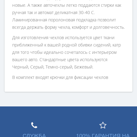
новые. А также авточехлы легко поддаются стирки как
ручная так и автомат деликатная 30-40 С.
Ламинированная поролоновая подкладка позволит
всегда держать форму чехла, комфорт и долговечность.
Для изготовления чехлов используется цвет ткани
приближенный к вашей родной обивки сидений, катр
для того чтобы идеально сочеталось с интерьером
вашего авто. Стандартные цвета используются
Черный, Серый, Темно-серый, Бежевый.
В комплект входят крючки для фиксации чехлов
СЛУЖБА
100% ГАРАНТИЯ НА