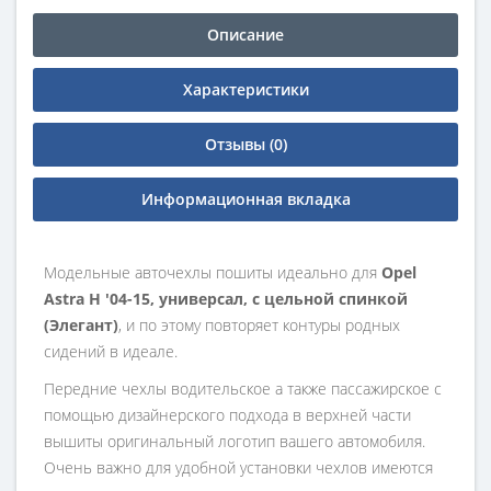
Описание
Характеристики
Отзывы (0)
Информационная вкладка
Модельные авточехлы пошиты идеально для
Opel
Astra H '04-15, универсал, с цельной спинкой
(Элегант)
, и по этому повторяет контуры родных
сидений в идеале.
Передние чехлы водительское а также пассажирское с
помощью дизайнерского подхода в верхней части
вышиты оригинальный логотип вашего автомобиля.
Очень важно для удобной установки чехлов имеются