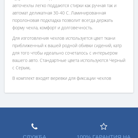
авточехлы легко поддаются стирки как ручная так и
автомат деликатная 30-40 С. Ламинированная
поролоновая подкладка позволит всегда держать
форму чехла, комфорт и долговечность.
Для изготовления чехлов используется цвет ткани
приближенный к вашей родной обивки сидений, катр
для того чтобы идеально сочеталось с интерьером
вашего авто. Стандартные цвета используются Черный
с Серым,.
В комплект входят веревки для фиксации чехлов
СЛУЖБА
100% ГАРАНТИЯ НА