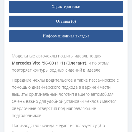
Характеристики
Отзывы (0)
Информационная вкладка
Модельные авточехлы пошиты идеально для
Mercedes Vito '96-03 (1+1) (Элегант)
, и по этому
повторяет контуры родных сидений в идеале.
Передние чехлы водительское а также пассажирское с
помощью дизайнерского подхода в верхней части
вышиты оригинальный логотип вашего автомобиля.
Очень важно для удобной установки чехлов имеются
оверлочные отверстия под направляющие
подголовников.
Производство брэнда Elegant использует сугубо