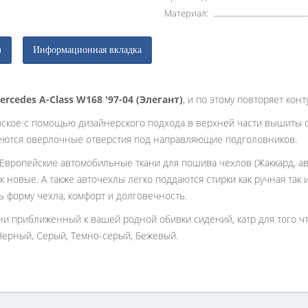
Материал:
)
Информационная вкладка
ercedes A-Class W168 '97-04 (Элегант)
, и по этому повторяет кон
рское с помощью дизайнерского подхода в верхней части вышиты 
еются оверлочные отверстия под направляющие подголовников.
 Европейские автомобильные ткани для пошива чехлов (Жаккард, ав
к новые. А также авточехлы легко поддаются стирки как ручная так
ь форму чехла, комфорт и долговечность.
ани приближенный к вашей родной обивки сидений, катр для того 
Черный, Серый, Темно-серый, Бежевый.