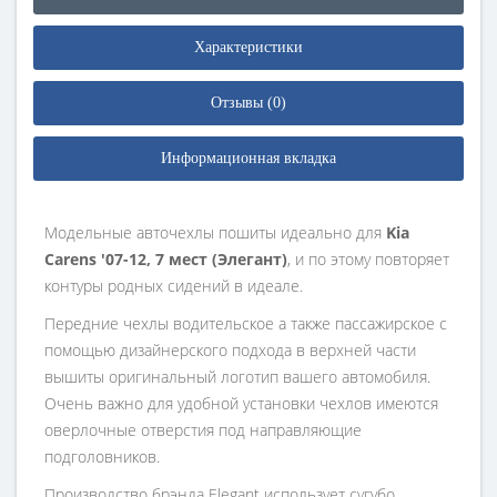
Характеристики
Отзывы (0)
Информационная вкладка
Модельные авточехлы пошиты идеально для
Kia
Carens '07-12, 7 мест (Элегант)
, и по этому повторяет
контуры родных сидений в идеале.
Передние чехлы водительское а также пассажирское с
помощью дизайнерского подхода в верхней части
вышиты оригинальный логотип вашего автомобиля.
Очень важно для удобной установки чехлов имеются
оверлочные отверстия под направляющие
подголовников.
Производство брэнда Elegant использует сугубо